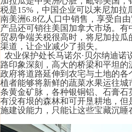
加拉瓜是中美洲心脏，毗邻美国，
税是15%，中国企业可以来尼加拉
南美洲6.8亿人口中销售，享受自由
产品还可销往美国加拿大市场。有
贸易争端关税很高时，将尼加拉瓜
渠道，让企业减少了损失。
农业保护处长马诺尔·贝尔纳迪诺说
路印象深刻，高大的桥梁和平坦的
政府将道路延伸到农宅与土地的各
植者能够将新鲜的蔬菜水果运往城市
条黄金矿脉，各种银铜铝、石膏石
有没有垠的森林和可开垦耕地，但
施建设能力，只能让这些宝藏沉睡