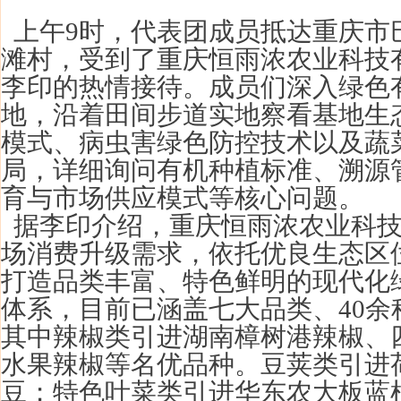
上午
9时
，
代表团成
员抵达重庆市
滩村，受到
了
重庆恒雨浓农业科技
李印的热情接待。
成
员们深入绿色
地，沿着田间步道实地察看基地生
模式、病虫害绿色防控技术以及蔬
局，详细询问有机种植标准、溯源
育与市场供应模式等核心问题。
据李印介绍，重庆恒雨浓农业科技
场消费升级需求，依托优良生态区
打造品类丰富、特色鲜明的现代化
体系，目前已涵盖七大品类、40余
其中辣椒类引进湖南樟树港辣椒、
水果辣椒等名优品种。豆荚类引进
豆；特色叶菜类引进华东农大板蓝