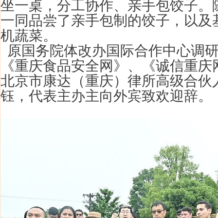
坐一桌，分工协作、亲手包饺子。
一同品尝了亲手包制的饺子，以及
机蔬菜。
原国务院体改办国际合作中心调研
《
重庆食品安全网
》、《
诚信
重庆
北京市康达（重庆）律所高级合伙
钰，代表
主办主
向外宾致欢迎辞。