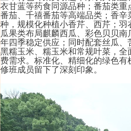
衣甘蓝等药食同源品种；番茄类重
番茄、千禧番茄等高端品类；香辛
种，规模化种植小香芹、西芹；羽
瓜果类布局麒麟西瓜、彩色贝贝南
年四季稳定供应；同时配套丝瓜、
黑糯玉米、糯玉米和常规叶菜，全
费需求。标准化、精细化的绿色有
修班成员留下了深刻印象。