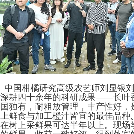
中国柑橘研究高级农艺师
刘显银
深耕四十余年的科研成果——长叶
国独有，耐粗放管理，丰产性好，
上鲜食与加工橙汁皆宜的最佳品种
在树上采鲜果可达半年以上。现场