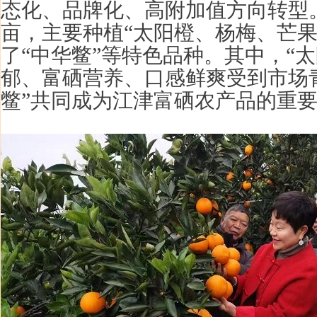
态化、品牌化、高附加值方向转型。
“
亩，主要种植
太阳橙、杨梅、芒
“
”
“
了
中华鳖
等特色品种。其中，
太
郁、富硒营养、口感鲜爽受到市场
”
鳖
共同成为江津富硒农产品的重