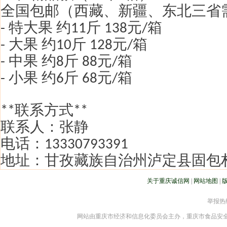
全国包邮（西藏、新疆、东北三省
特大果 约
斤
元
箱
-
11
138
/
大果 约
斤
元
箱
-
10
128
/
中果 约
斤
元
箱
-
8
88
/
小果 约
斤
元
箱
-
6
68
/
联系方式
**
**
联系人：张静
电话：
13330793391
地址：甘孜藏族自治州泸定县固包
关于重庆诚信网
|
网站地图
|
举报热线：
网站由重庆市经济和信息化委员会主办，重庆市食品安