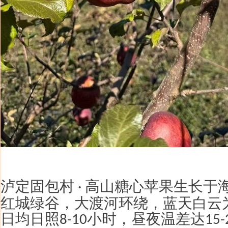
泸定固包村
高山糖心苹果
生长于
·
红城绿谷，大渡河环绕，蓝天白云
日均日照
小时，昼夜温差达
8-10
15