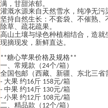
满，甘甜浓郁。
灌溉水源来自天然雪水，纯净无污
坚持自然生长：不套袋、不催熟、
除草、疏花疏果。
高山土壤与绿色种植相结合，造就
现摘现发，新鲜直达。
糖心苹果价格及规格
**
**
一、常规款（
个
箱）
24
/
全国包邮（西藏、新疆、东北三省
大果 约
斤
元
箱
-
16
158
/
中果 约
斤
元
箱
-
14
130
/
小果 约
斤
元
箱
-
12
108
/
二、精品款（
个
箱）
12
/